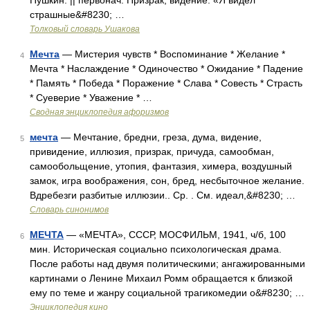
Пушкин. || первонач. Призрак, видение. «Я видел
страшные&#8230; …
Толковый словарь Ушакова
Мечта
— Мистерия чувств * Воспоминание * Желание *
4
Мечта * Наслаждение * Одиночество * Ожидание * Падение
* Память * Победа * Поражение * Слава * Совесть * Страсть
* Суеверие * Уважение * …
Сводная энциклопедия афоризмов
мечта
— Мечтание, бредни, греза, дума, видение,
5
привидение, иллюзия, призрак, причуда, самообман,
самообольщение, утопия, фантазия, химера, воздушный
замок, игра воображения, сон, бред, несбыточное желание.
Вдребезги разбитые иллюзии.. Ср. . См. идеал,&#8230; …
Словарь синонимов
МЕЧТА
— «МЕЧТА», СССР, МОСФИЛЬМ, 1941, ч/б, 100
6
мин. Историческая социально психологическая драма.
После работы над двумя политическими; ангажированными
картинами о Ленине Михаил Ромм обращается к близкой
ему по теме и жанру социальной трагикомедии о&#8230; …
Энциклопедия кино