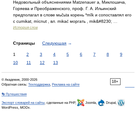
Недовольный объяснениями Маtzenauer а, Миклошича,
Горяева и Преображенского, проф. Г. А. Ильинский
предполагал в слове мьčьta корень *mĭk и сопоставлял его
с cumikat, mìcnut , вл. mikać моргать , mik&#8230; …
История слов
Страницы
Следующая
→
1
2
3
4
5
6
7
8
9
10
11
12
13
© Академик, 2000-2026
18+
Обратная связь:
Техподдержка
,
Реклама на сайте
👣 Путешествия
Экспорт словарей на сайты
, сделанные на PHP,
Joomla,
Drupal,
WordPress, MODx.