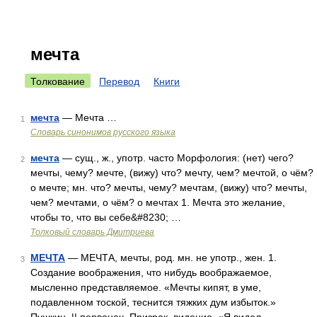
мечта
Толкование
Перевод
Книги
мечта
— Мечта …
1
Словарь синонимов русского языка
мечта
— сущ., ж., употр. часто Морфология: (нет) чего?
2
мечты, чему? мечте, (вижу) что? мечту, чем? мечтой, о чём?
о мечте; мн. что? мечты, чему? мечтам, (вижу) что? мечты,
чем? мечтами, о чём? о мечтах 1. Мечта это желание,
чтобы то, что вы себе&#8230; …
Толковый словарь Дмитриева
МЕЧТА
— МЕЧТА, мечты, род. мн. не употр., жен. 1.
3
Создание воображения, что нибудь воображаемое,
мысленно представляемое. «Мечты кипят, в уме,
подавленном тоской, теснится тяжких дум избыток.»