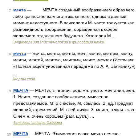
мечта
— МЕЧТА созданный воображением образ чего
7
либо ценностно важного и желанного, однако в данный
момент недоступного. В психологии М. часто толкуется как
разновидность воображения, обращенная к сфере
желаемого отдаленного будущего. Категория М …
Энциклопедия эпистемологии и философии науки
мечта
— мечта, мечты, мечты, мечт, мечте, мечтам, мечту,
8
мечты, мечтой, мечтою, мечтами, мечте, мечтах (Источник:
«Полная акцентуированная парадигма по А. А. Зализняку»)
…
Формы слов
МЕЧТА
— МЕЧТА, ы, в знач. род. мн. употр. мечтаний, жен.
9
1. Нечто, созданное воображением, мысленно
представляемое. М. о счастье. М. сбылась. 2. ед. Предмет
желаний, стремлений. М. всей жизни. 3. мечта, в знач. сказ.
О чём н. очень хорошем (разг. шутл.) …
Толковый словарь Ожегова
МЕЧТА
— МЕЧТА. Этимология слова мечта неясна.
10